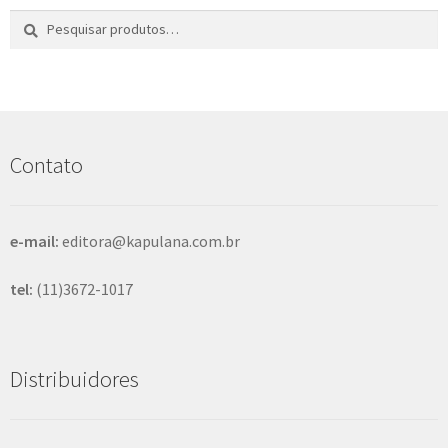
Pesquisar
P
por:
e
s
q
u
i
s
Contato
a
r
e-mail:
editora@kapulana.com.br
tel:
(11)3672-1017
Distribuidores