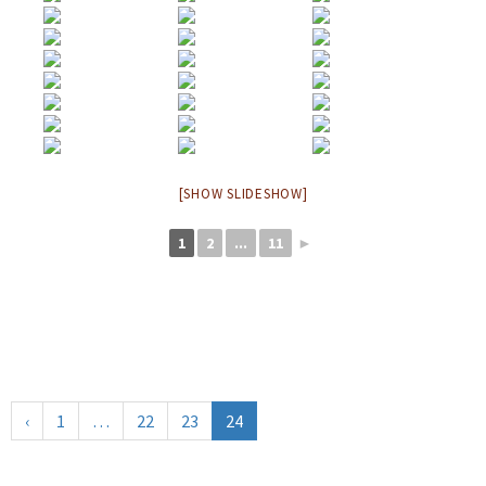
[SHOW SLIDESHOW]
1
2
...
11
►
‹
1
…
22
23
24