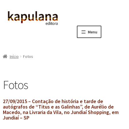
Pular
Pular
para
para
navegação
o
Menu
conteúdo
Home
Início
Fotos
E
A editora
x
p
E
Catálogo
Fotos
a
x
n
p
E
Notícias, Artigos e Eventos
d
a
x
27/09/2015 – Contação de história e tarde de
i
n
p
autógrafos de “Titus e as Galinhas”, de Aurélio de
Newsletters
r
d
a
Macedo, na Livraria da Vila, no Jundiaí Shopping, em
m
Jundiaí – SP
i
n
Notícias
e
r
d