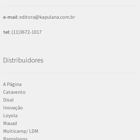
e
n
t
e-mail:
editora@kapulana.com.br
e
tel:
(11)3672-1017
Distribuidores
A Página
Catavento
Disal
Inovação
Loyola
Mauad
Multicamp/ LDM
Ramalivros