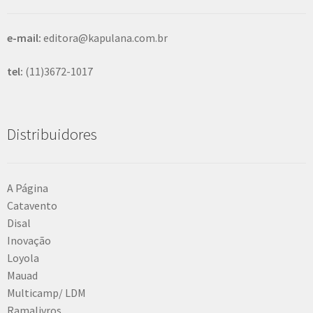
e
n
t
e-mail:
editora@kapulana.com.br
e
tel:
(11)3672-1017
Distribuidores
A Página
Catavento
Disal
Inovação
Loyola
Mauad
Multicamp/ LDM
Ramalivros