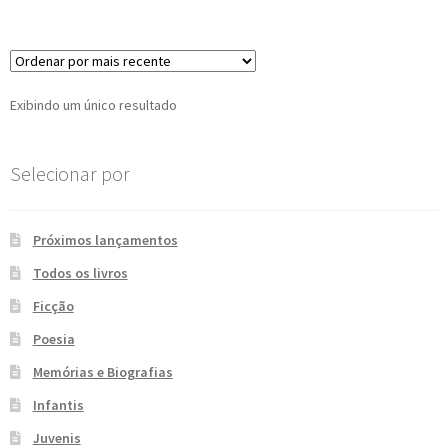
e
n
t
e
Exibindo um único resultado
Selecionar por
Próximos lançamentos
Todos os livros
Ficção
Poesia
Memórias e Biografias
Infantis
Juvenis