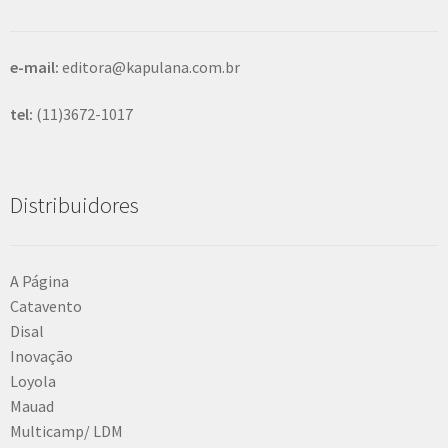
r
e-mail:
editora@kapulana.com.br
tel:
(11)3672-1017
Distribuidores
A Página
Catavento
Disal
Inovação
Loyola
Mauad
Multicamp/ LDM