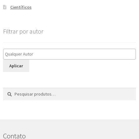
Científicos
Filtrar por autor
Aplicar
Pesquisar
P
por:
e
s
q
u
i
s
Contato
a