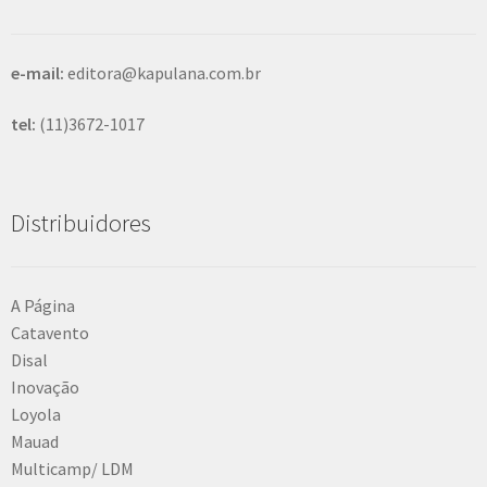
r
e-mail:
editora@kapulana.com.br
tel:
(11)3672-1017
Distribuidores
A Página
Catavento
Disal
Inovação
Loyola
Mauad
Multicamp/ LDM