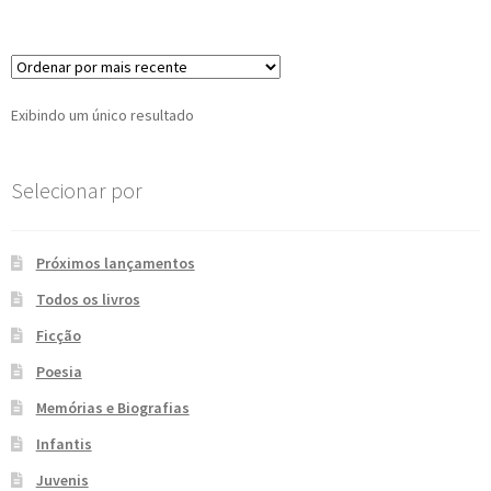
e
n
t
e
Exibindo um único resultado
Selecionar por
Próximos lançamentos
Todos os livros
Ficção
Poesia
Memórias e Biografias
Infantis
Juvenis