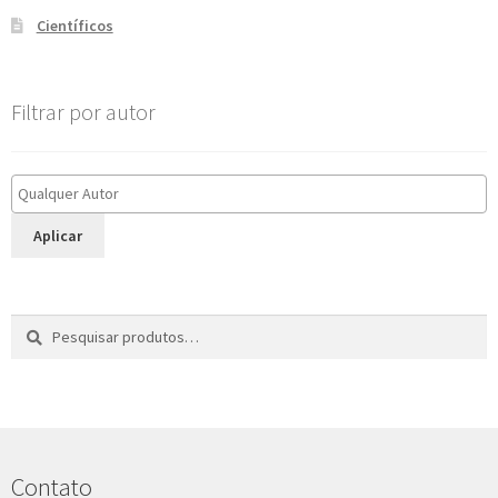
Científicos
Filtrar por autor
Aplicar
Pesquisar
P
por:
e
s
q
u
i
s
Contato
a