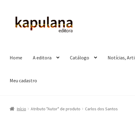
Pular
Pular
para
para
navegação
o
conteúdo
Home
A editora
Catálogo
Notícias, Art
Meu cadastro
Início
Atributo "Autor" de produto
Carlos dos Santos