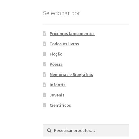
Selecionar por
Próximos lançamentos
Todos os livros
Ficção
Poesia
Memórias e Biografias
Infantis
Juvenis
Científicos
Pesquisar
P
por:
e