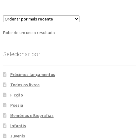
e
n
t
e
Exibindo um único resultado
Selecionar por
Próximos lançamentos
Todos os livros
Ficção
Poesia
Memórias e Biografias
Infantis
Juvenis