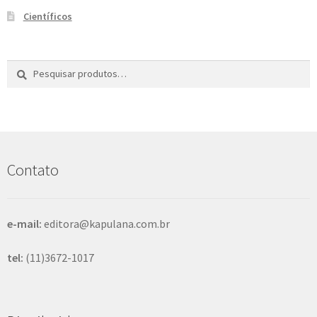
Científicos
Pesquisar
P
por:
e
s
q
u
i
s
Contato
a
r
e-mail:
editora@kapulana.com.br
tel:
(11)3672-1017