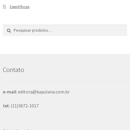
Científicos
Pesquisar
P
por:
e
s
q
u
i
s
Contato
a
r
e-mail:
editora@kapulana.com.br
tel:
(11)3672-1017