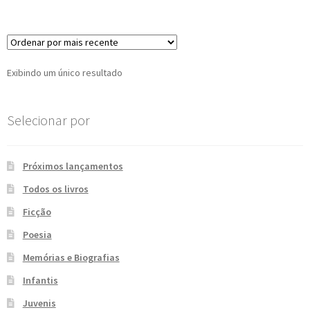
e
n
t
e
Exibindo um único resultado
Selecionar por
Próximos lançamentos
Todos os livros
Ficção
Poesia
Memórias e Biografias
Infantis
Juvenis