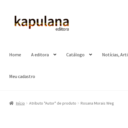
Pular
Pular
para
para
navegação
o
conteúdo
Home
A editora
Catálogo
Notícias, Art
Meu cadastro
Início
Atributo "Autor" de produto
Rosana Morais Weg