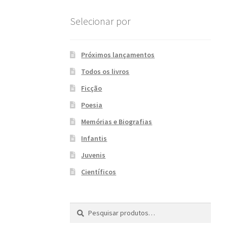
Selecionar por
Próximos lançamentos
Todos os livros
Ficção
Poesia
Memórias e Biografias
Infantis
Juvenis
Científicos
Pesquisar
P
por:
e