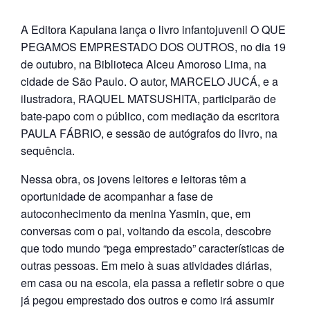
e
n
A Editora Kapulana lança o livro infantojuvenil O QUE
t
PEGAMOS EMPRESTADO DOS OUTROS, no dia 19
e
de outubro, na Biblioteca Alceu Amoroso Lima, na
cidade de São Paulo. O autor, MARCELO JUCÁ, e a
ilustradora, RAQUEL MATSUSHITA, participarão de
bate-papo com o público, com mediação da escritora
PAULA FÁBRIO, e sessão de autógrafos do livro, na
sequência.
Nessa obra, os jovens leitores e leitoras têm a
oportunidade de acompanhar a fase de
autoconhecimento da menina Yasmin, que, em
conversas com o pai, voltando da escola, descobre
que todo mundo “pega emprestado” características de
outras pessoas. Em meio à suas atividades diárias,
em casa ou na escola, ela passa a refletir sobre o que
já pegou emprestado dos outros e como irá assumir