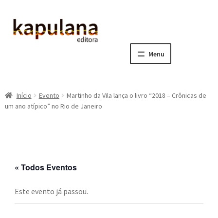
Pular
Pular
para
para
navegação
o
Menu
conteúdo
Home
Início
Evento
Martinho da Vila lança o livro “2018 – Crônicas de
E
A editora
um ano atípico” no Rio de Janeiro
x
p
E
Catálogo
a
x
n
p
E
Notícias, Artigos e Eventos
d
a
x
« Todos Eventos
i
n
p
E
Sala dos Professores
r
d
a
x
Este evento já passou.
m
i
n
p
E
Fale conosco
e
r
d
a
x