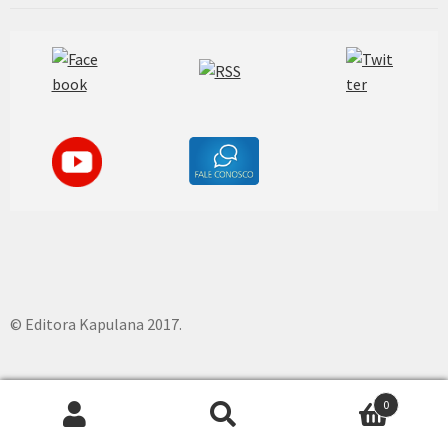
© Editora Kapulana 2017.
0
Pesquisar
P