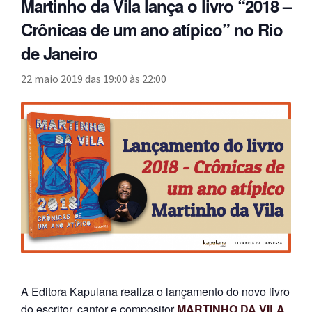
Martinho da Vila lança o livro “2018 –
n
m
i
n
p
Meu cadastro
u
Crônicas de um ano atípico” no Rio
e
r
d
a
d
n
m
i
de Janeiro
n
e
u
e
r
d
s
d
22 maio 2019 das 19:00
às
22:00
n
m
i
c
e
u
e
r
e
s
d
n
m
n
c
e
u
e
d
e
s
d
n
e
n
c
e
u
n
d
e
s
d
t
e
n
c
e
e
n
d
e
s
t
e
n
c
e
n
d
e
t
e
n
e
A Editora Kapulana realiza o lançamento do novo livro
n
d
do escritor, cantor e compositor
MARTINHO DA VILA
,
t
e