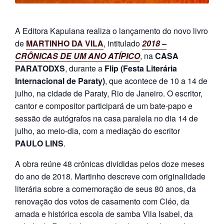
e
n
t
A Editora Kapulana realiza o lançamento do novo livro
e
de
MARTINHO DA VILA
, intitulado
2018 –
CRÔNICAS DE UM ANO ATÍPICO
, na
CASA
PARATODXS
, durante a
Flip (Festa Literária
Internacional de Paraty)
, que acontece de 10 a 14 de
julho, na cidade de Paraty, Rio de Janeiro. O escritor,
cantor e compositor participará de um bate-papo e
sessão de autógrafos na casa paralela no dia 14 de
julho, ao meio-dia, com a mediação do escritor
PAULO LINS
.
A obra reúne 48 crônicas divididas pelos doze meses
do ano de 2018. Martinho descreve com originalidade
literária sobre a comemoração de seus 80 anos, da
renovação dos votos de casamento com Cléo, da
amada e histórica escola de samba Vila Isabel, da