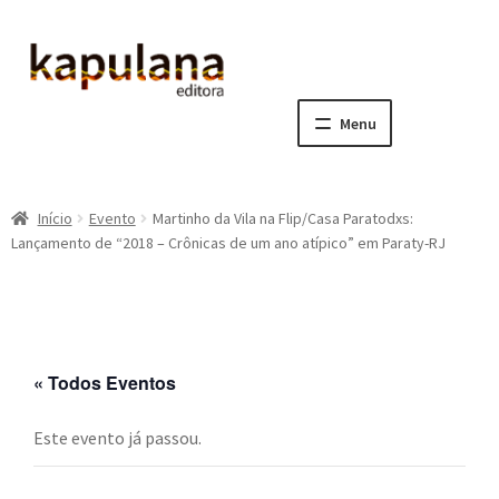
Pular
Pular
para
para
navegação
o
Menu
conteúdo
Home
Início
Evento
Martinho da Vila na Flip/Casa Paratodxs:
E
A editora
Lançamento de “2018 – Crônicas de um ano atípico” em Paraty-RJ
x
p
E
Catálogo
a
x
n
p
E
Notícias, Artigos e Eventos
d
a
x
« Todos Eventos
i
n
p
E
Sala dos Professores
r
d
a
x
Este evento já passou.
m
i
n
p
E
Fale conosco
e
r
d
a
x