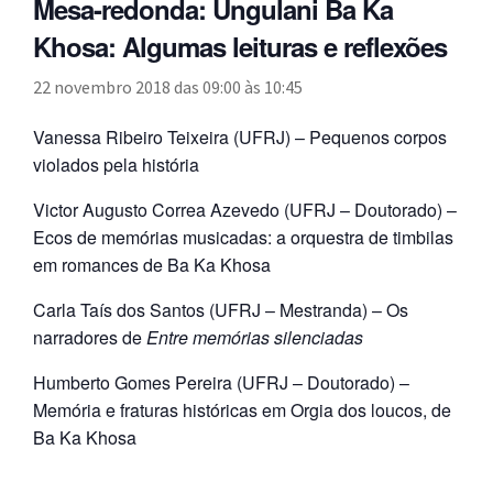
Mesa-redonda: Ungulani Ba Ka
n
m
i
n
p
Meu cadastro
u
Khosa: Algumas leituras e reflexões
e
r
d
a
d
n
m
i
n
22 novembro 2018 das 09:00
às
10:45
e
u
e
r
d
s
d
n
m
i
Vanessa Ribeiro Teixeira (UFRJ) – Pequenos corpos
c
e
u
e
r
violados pela história
e
s
d
n
m
n
c
Victor Augusto Correa Azevedo (UFRJ – Doutorado) –
e
u
e
d
e
Ecos de memórias musicadas: a orquestra de timbilas
s
d
n
e
n
em romances de Ba Ka Khosa
c
e
u
n
d
e
s
d
Carla Taís dos Santos (UFRJ – Mestranda) – Os
t
e
n
c
e
narradores de
Entre memórias silenciadas
e
n
d
e
s
t
e
n
c
Humberto Gomes Pereira (UFRJ – Doutorado) –
e
n
d
e
Memória e fraturas históricas em Orgia dos loucos, de
t
e
n
Ba Ka Khosa
e
n
d
t
e