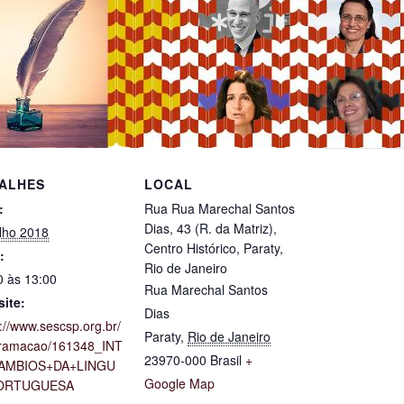
ALHES
LOCAL
:
Rua Rua Marechal Santos
Dias, 43 (R. da Matriz),
ulho 2018
Centro Histórico, Paraty,
:
Rio de Janeiro
0 às 13:00
Rua Marechal Santos
ite:
Dias
://www.sescsp.org.br/
Paraty
,
Rio de Janeiro
ramacao/161348_INT
23970-000
Brasil
+
AMBIOS+DA+LINGU
Google Map
ORTUGUESA