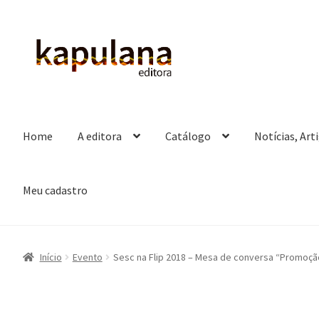
Pular
Pular
para
para
navegação
o
conteúdo
Home
A editora
Catálogo
Notícias, Art
Meu cadastro
Início
Evento
Sesc na Flip 2018 – Mesa de conversa “Promoção