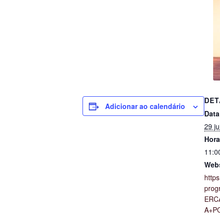
DET
Adicionar ao calendário
Data
29 j
Hora
11:0
Webs
https
prog
ERC
A+P