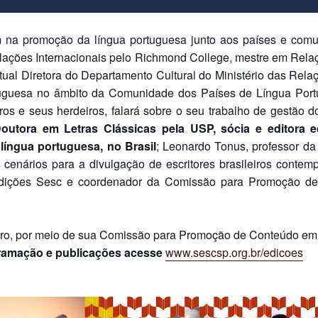
m na promoção da língua portuguesa junto aos países e co
lações Internacionais pelo Richmond College, mestre em Relaç
tual Diretora do Departamento Cultural do Ministério das Rel
tuguesa no âmbito da Comunidade dos Países de Língua Portugu
ros e seus herdeiros, falará sobre o seu trabalho de gestão do
utora em Letras Clássicas pela USP, sócia e editora edi
 língua portuguesa, no Brasil
; Leonardo Tonus, professor da
uns cenários para a divulgação de escritores brasileiros cont
 Edições Sesc e coordenador da Comissão para Promoção d
Livro, por meio de sua Comissão para Promoção de Conteúdo e
ramação e publicações acesse
www.sescsp.org.br/edicoes