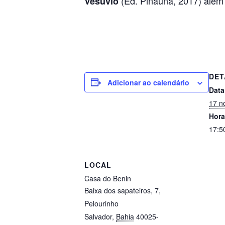
(Ed. Pinaúna, 2017) além
Vesúvio
DET
Adicionar ao calendário
Data
17 n
Hora
17:5
LOCAL
Casa do Benin
Baixa dos sapateiros, 7,
Pelourinho
Salvador
,
Bahia
40025-