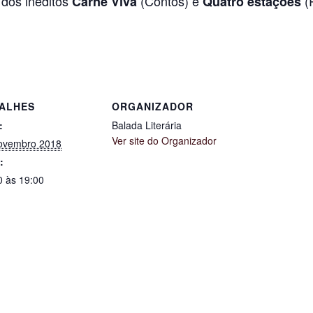
 dos inéditos
(Contos) e
(
Carne Viva
Quatro estações
ALHES
ORGANIZADOR
:
Balada Literária
Ver site do Organizador
ovembro 2018
:
0 às 19:00