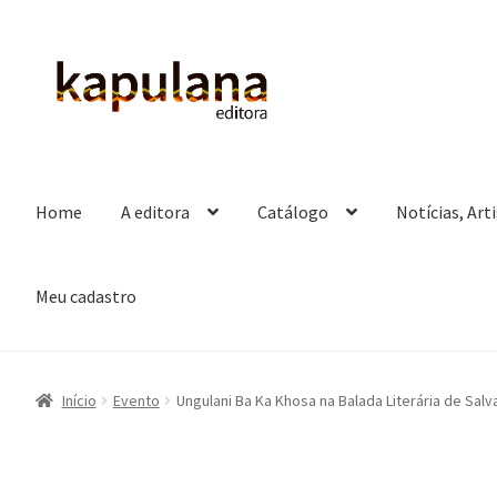
Pular
Pular
para
para
navegação
o
conteúdo
Home
A editora
Catálogo
Notícias, Art
Meu cadastro
Início
Evento
Ungulani Ba Ka Khosa na Balada Literária de Salv