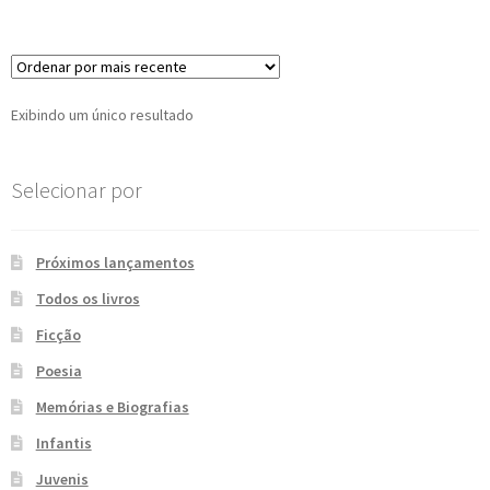
e
n
t
e
Exibindo um único resultado
Selecionar por
Próximos lançamentos
Todos os livros
Ficção
Poesia
Memórias e Biografias
Infantis
Juvenis