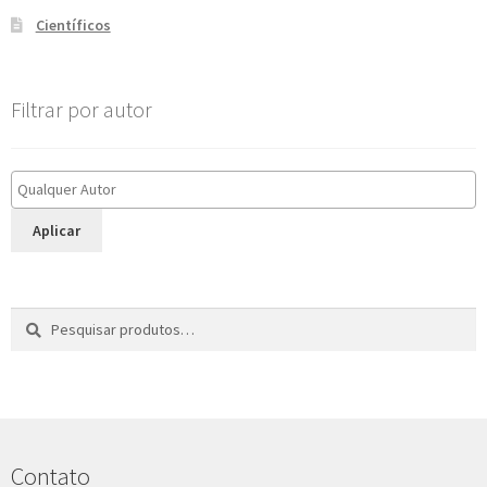
Científicos
Filtrar por autor
Aplicar
Pesquisar
P
por:
e
s
q
u
i
s
Contato
a