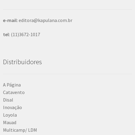
r
e-mail:
editora@kapulana.com.br
tel:
(11)3672-1017
Distribuidores
A Página
Catavento
Disal
Inovação
Loyola
Mauad
Multicamp/ LDM