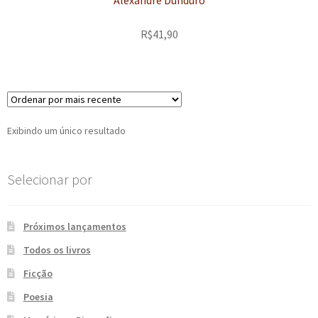
Alexandre Dunduro
e
n
t
R$
41,90
e
Exibindo um único resultado
Selecionar por
Próximos lançamentos
Todos os livros
Ficção
Poesia