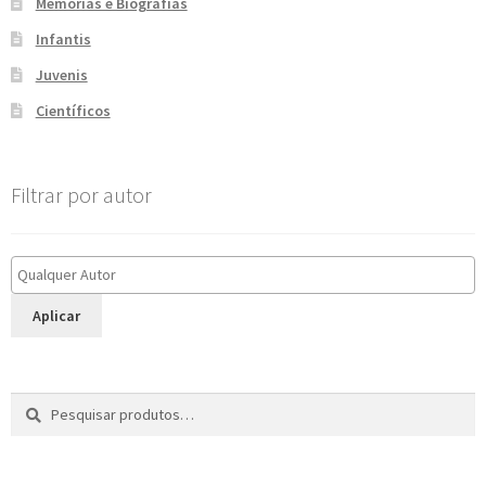
Memórias e Biografias
Infantis
Juvenis
Científicos
Filtrar por autor
Aplicar
Pesquisar
P
por:
e
s
q