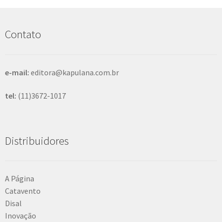
u
i
s
Contato
a
r
e-mail:
editora@kapulana.com.br
tel:
(11)3672-1017
Distribuidores
A Página
Catavento
Disal
Inovação