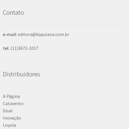
i
e
n
s
Contato
t
a
e
r
e-mail:
editora@kapulana.com.br
tel:
(11)3672-1017
Distribuidores
A Página
Catavento
Disal
Inovação
Loyola