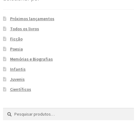
e
n
t
Próximos lançamentos
e
Todos os livros
Ficção
Poesia
Memórias e Biografias
Infantis
Juvenis
Científicos
Pesquisar
P
por:
e
s
q