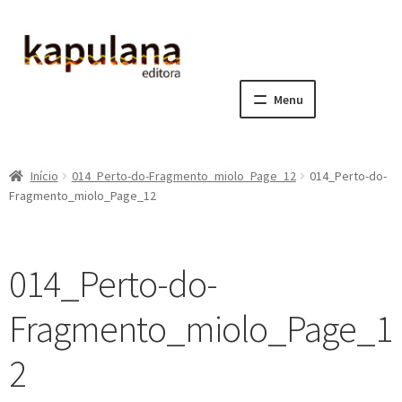
Pular
Pular
para
para
navegação
o
Menu
conteúdo
Home
Início
014_Perto-do-Fragmento_miolo_Page_12
014_Perto-do-
E
A editora
Fragmento_miolo_Page_12
x
p
E
Catálogo
a
x
014_Perto-do-
n
p
E
Notícias, Artigos e Eventos
d
a
x
Fragmento_miolo_Page_1
i
n
p
E
Sala dos Professores
r
d
a
x
2
m
i
n
p
E
Fale conosco
e
r
d
a
x