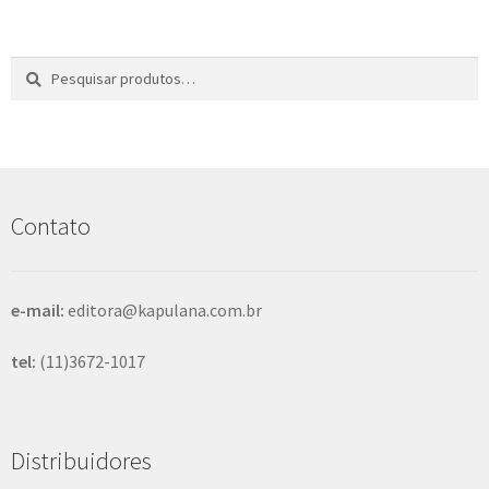
Pesquisar
P
por:
e
s
q
u
i
s
Contato
a
r
e-mail:
editora@kapulana.com.br
tel:
(11)3672-1017
Distribuidores