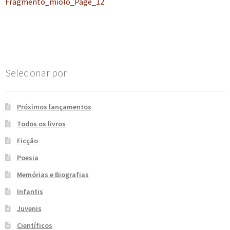
anterior:
Fragmento_miolo_Page_12
de
e
n
t
Post
e
Selecionar por
Próximos lançamentos
Todos os livros
Ficção
Poesia
Memórias e Biografias
Infantis
Juvenis
Científicos