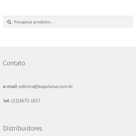
Pesquisar
P
por:
e
s
q
u
i
s
Contato
a
r
e-mail:
editora@kapulana.com.br
tel:
(11)3672-1017
Distribuidores