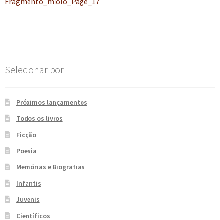
anterior:
Fragmento_miolo_Page_17
de
e
n
t
Post
e
Selecionar por
Próximos lançamentos
Todos os livros
Ficção
Poesia
Memórias e Biografias
Infantis
Juvenis
Científicos