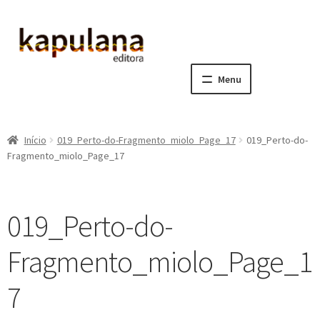
Pular
Pular
para
para
navegação
o
Menu
conteúdo
Home
Início
019_Perto-do-Fragmento_miolo_Page_17
019_Perto-do-
E
A editora
Fragmento_miolo_Page_17
x
p
E
Catálogo
a
x
019_Perto-do-
n
p
E
Notícias, Artigos e Eventos
d
a
x
Fragmento_miolo_Page_1
i
n
p
E
Sala dos Professores
r
d
a
x
7
m
i
n
p
E
Fale conosco
e
r
d
a
x