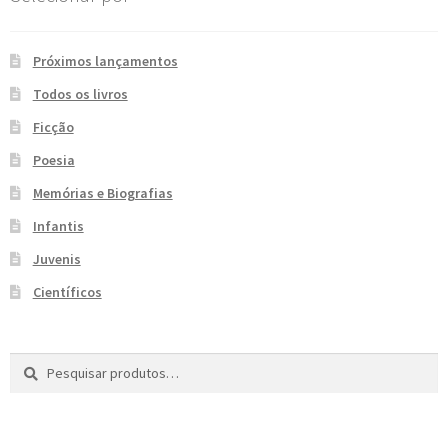
e
n
t
Próximos lançamentos
e
Todos os livros
Ficção
Poesia
Memórias e Biografias
Infantis
Juvenis
Científicos
Pesquisar
P
por:
e
s
q