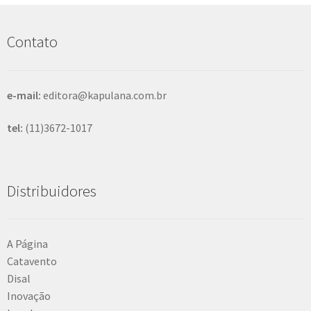
u
i
s
Contato
a
r
e-mail:
editora@kapulana.com.br
tel:
(11)3672-1017
Distribuidores
A Página
Catavento
Disal
Inovação