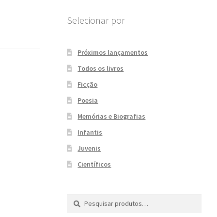
Selecionar por
Próximos lançamentos
Todos os livros
Ficção
Poesia
Memórias e Biografias
Infantis
Juvenis
Científicos
Pesquisar
P
por:
e