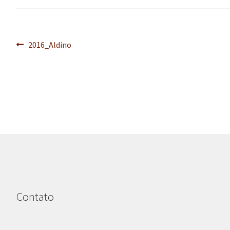
Navegação
Post
2016_Aldino
anterior:
de
Post
Contato