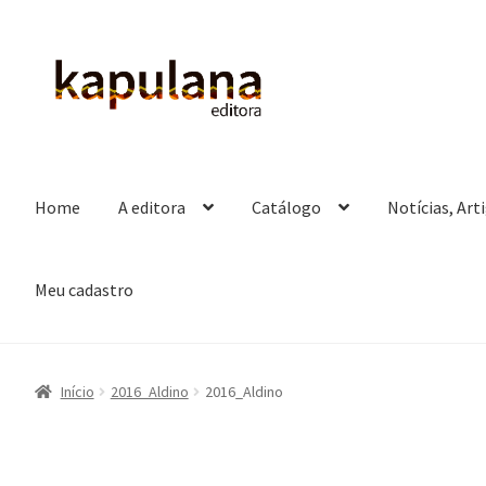
Pular
Pular
para
para
navegação
o
conteúdo
Home
A editora
Catálogo
Notícias, Art
Meu cadastro
Início
2016_Aldino
2016_Aldino