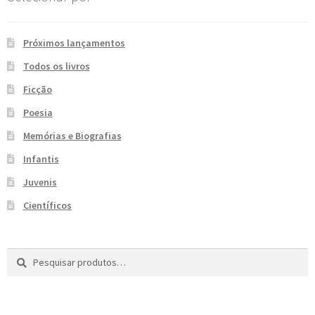
e
n
t
Próximos lançamentos
e
Todos os livros
Ficção
Poesia
Memórias e Biografias
Infantis
Juvenis
Científicos
Pesquisar
P
por:
e
s
q