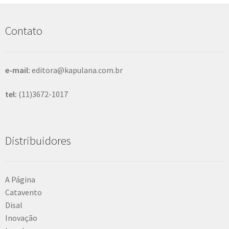
u
i
s
Contato
a
r
e-mail:
editora@kapulana.com.br
tel:
(11)3672-1017
Distribuidores
A Página
Catavento
Disal
Inovação