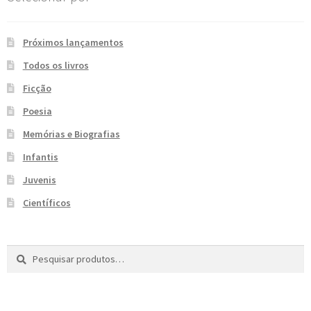
e
n
t
Próximos lançamentos
e
Todos os livros
Ficção
Poesia
Memórias e Biografias
Infantis
Juvenis
Científicos
Pesquisar
P
por:
e
s
q