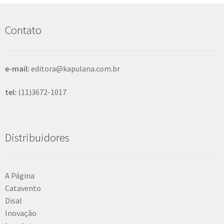
u
i
s
Contato
a
r
e-mail:
editora@kapulana.com.br
tel:
(11)3672-1017
Distribuidores
A Página
Catavento
Disal
Inovação