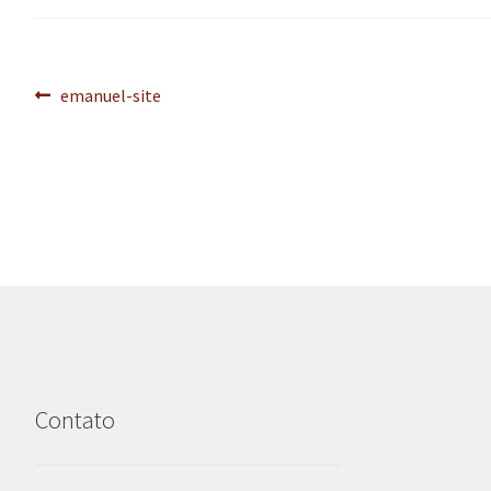
Navegação
Post
emanuel-site
anterior:
de
Post
Contato