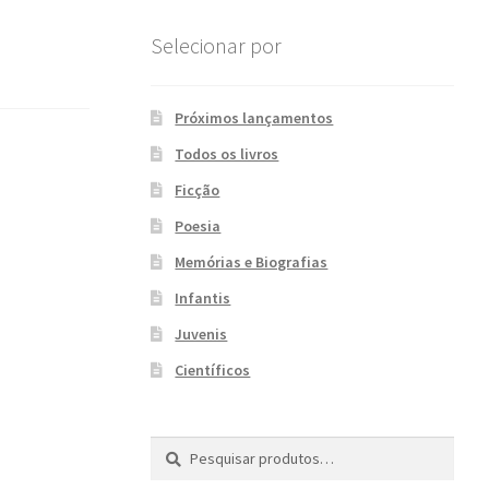
Selecionar por
Próximos lançamentos
Todos os livros
Ficção
Poesia
Memórias e Biografias
Infantis
Juvenis
Científicos
Pesquisar
P
por:
e