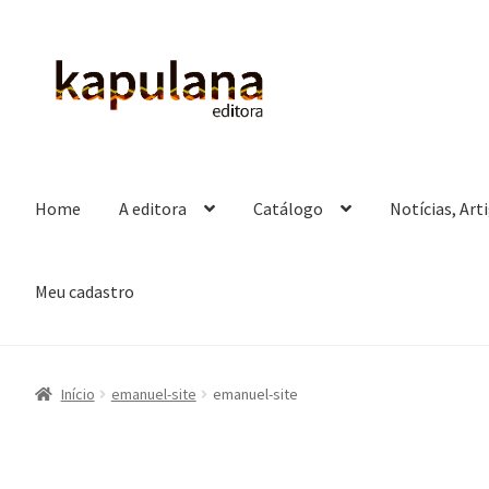
Pular
Pular
para
para
navegação
o
conteúdo
Home
A editora
Catálogo
Notícias, Art
Meu cadastro
Início
emanuel-site
emanuel-site