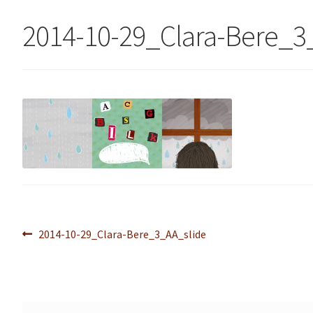
2014-10-29_Clara-Bere_3
Navegação
Post
2014-10-29_Clara-Bere_3_AA_slide
anterior:
de
Post