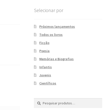
Selecionar por
Próximos lançamentos
Todos os livros
Ficção
Poesia
Memórias e Biografias
Infantis
Juvenis
Científicos
Pesquisar
P
por:
e