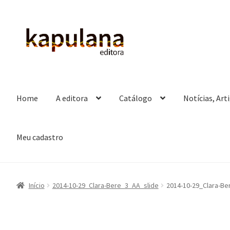
Pular
Pular
para
para
navegação
o
conteúdo
Home
A editora
Catálogo
Notícias, Art
Meu cadastro
Início
2014-10-29_Clara-Bere_3_AA_slide
2014-10-29_Clara-Be