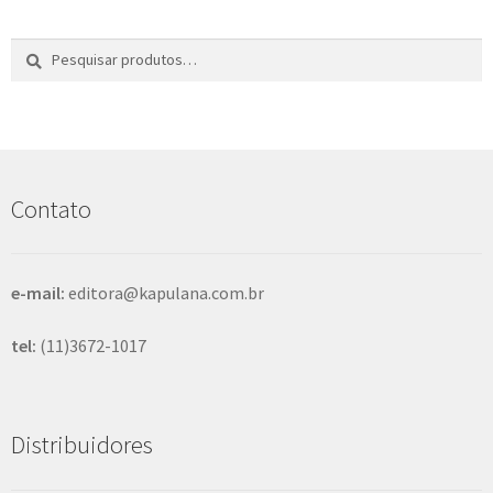
Pesquisar
P
por:
e
s
q
u
i
s
Contato
a
r
e-mail:
editora@kapulana.com.br
tel:
(11)3672-1017
Distribuidores