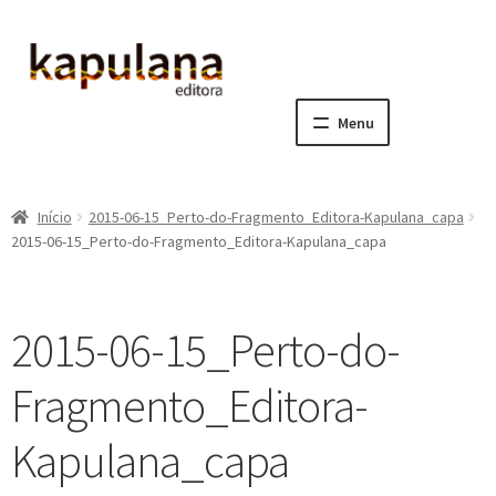
Pular
Pular
para
para
navegação
o
Menu
conteúdo
Home
Início
2015-06-15_Perto-do-Fragmento_Editora-Kapulana_capa
E
A editora
2015-06-15_Perto-do-Fragmento_Editora-Kapulana_capa
x
p
E
Catálogo
a
x
2015-06-15_Perto-do-
n
p
E
Notícias, Artigos e Eventos
d
a
x
Fragmento_Editora-
i
n
p
E
Sala dos Professores
r
d
a
x
Kapulana_capa
m
i
n
p
E
Fale conosco
e
r
d
a
x