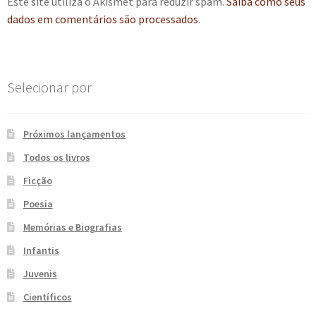
Este site utiliza o Akismet para reduzir spam.
Saiba como seus
e
n
dados em comentários são processados
.
t
e
Selecionar por
Próximos lançamentos
Todos os livros
Ficção
Poesia
Memórias e Biografias
Infantis
Juvenis
Científicos