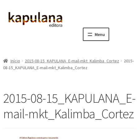
Pular
Pular
para
para
navegação
o
Menu
conteúdo
Home
Início
2015-08-15_KAPULANA_E-mail-mkt_Kalimba_Cortez
2015-
E
A editora
08-15_KAPULANA_E-mail-mkt_Kalimba_Cortez
x
p
E
Catálogo
a
x
2015-08-15_KAPULANA_E-
n
p
E
Notícias, Artigos e Eventos
d
a
x
mail-mkt_Kalimba_Cortez
i
n
p
E
Sala dos Professores
r
d
a
x
m
i
n
p
E
Fale conosco
e
r
d
a
x