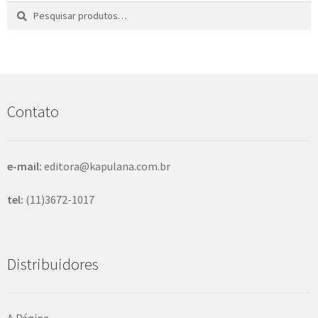
Pesquisar
P
por:
e
s
q
u
i
s
Contato
a
r
e-mail:
editora@kapulana.com.br
tel:
(11)3672-1017
Distribuidores
A Página