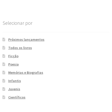
Post
e
n
t
e
Selecionar por
Próximos lançamentos
Todos os livros
Ficção
Poesia
Memórias e Biografias
Infantis
Juvenis
Científicos