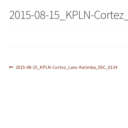
2015-08-15_KPLN-Cortez
Navegação
Post
2015-08-15_KPLN-Cortez_Lanc-Kalimba_DSC_0134
anterior:
de
Post