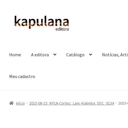
Pular
Pular
para
para
navegação
o
conteúdo
Home
A editora
Catálogo
Notícias, Art
Meu cadastro
Início
2015-08-15_KPLN-Cortez_Lanc-Kalimba_DSC_0134
2015-