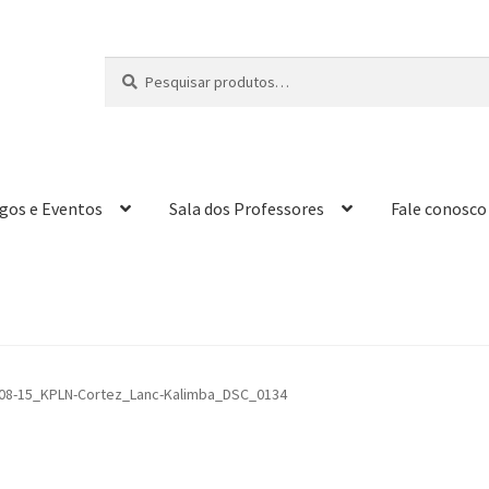
Pesquisar
P
por:
e
s
q
u
i
igos e Eventos
Sala dos Professores
Fale conosco
s
a
r
08-15_KPLN-Cortez_Lanc-Kalimba_DSC_0134