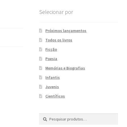
Selecionar por
Próximos lançamentos
Todos os livros
Ficção
Poesia
Memórias e Biografias
Infantis
Juvenis
Científicos
Pesquisar
P
por:
e