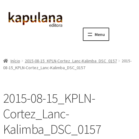
Pular
Pular
para
para
navegação
o
Menu
conteúdo
Home
Início
2015-08-15_KPLN-Cortez_Lanc-Kalimba_DSC_0157
2015-
E
A editora
08-15_KPLN-Cortez_Lanc-Kalimba_DSC_0157
x
p
E
Catálogo
a
x
2015-08-15_KPLN-
n
p
E
Notícias, Artigos e Eventos
d
a
x
Cortez_Lanc-
i
n
p
E
Sala dos Professores
r
d
a
x
Kalimba_DSC_0157
m
i
n
p
E
Fale conosco
e
r
d
a
x