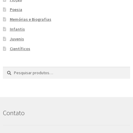
e
n
Poesia
t
Memórias e Biografias
e
Infantis
Juvenis
Científicos
Pesquisar
P
por:
e
s
q
u
i
s
Contato
a
r