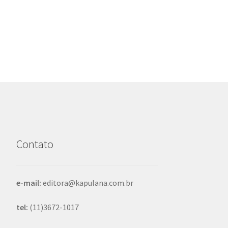
anterior:
de
Post
Contato
e-mail:
editora@kapulana.com.br
tel:
(11)3672-1017