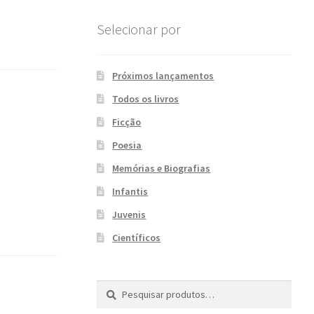
Selecionar por
Próximos lançamentos
Todos os livros
Ficção
Poesia
Memórias e Biografias
Infantis
Juvenis
Científicos
Pesquisar
P
por:
e