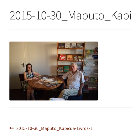
2015-10-30_Maputo_Kapic
Navegação
Post
2015-10-30_Maputo_Kapicua-Livros-1