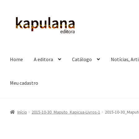
Pular
Pular
para
para
navegação
o
conteúdo
Home
A editora
Catálogo
Notícias, Art
Meu cadastro
Início
2015-10-30_Maputo_Kapicua-Livros-1
2015-10-30_Maput