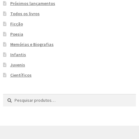
Próximos lançamentos
e
n
Todos os livros
t
e
Ficção
Poesia
Memórias e Biografias
Infantis
Juvenis
Científicos
Pesquisar
P
por:
e
s
q
u
i
s