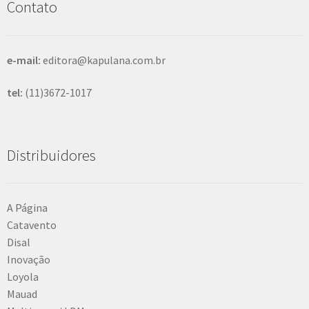
Contato
a
r
e-mail:
editora@kapulana.com.br
tel:
(11)3672-1017
Distribuidores
A Página
Catavento
Disal
Inovação
Loyola
Mauad