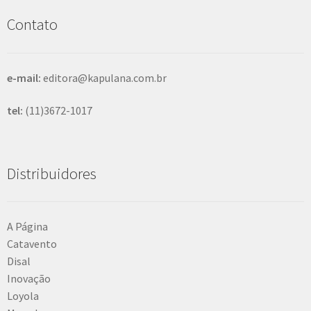
i
s
Contato
a
r
e-mail:
editora@kapulana.com.br
tel:
(11)3672-1017
Distribuidores
A Página
Catavento
Disal
Inovação
Loyola