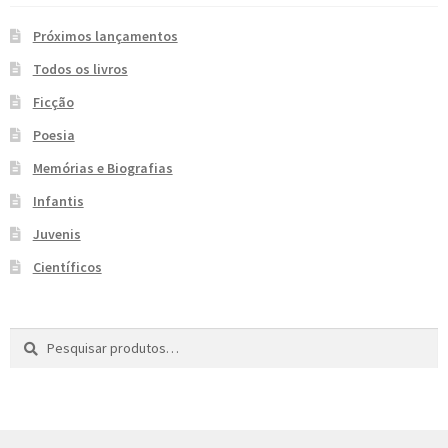
e
n
Próximos lançamentos
t
Todos os livros
e
Ficção
Poesia
Memórias e Biografias
Infantis
Juvenis
Científicos
Pesquisar
P
por:
e
s
q
u