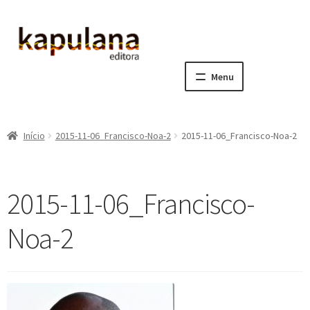
Pular
Pular
para
para
navegação
o
Menu
conteúdo
Home
Início
2015-11-06_Francisco-Noa-2
2015-11-06_Francisco-Noa-2
E
A editora
x
p
E
Catálogo
2015-11-06_Francisco-
a
x
n
p
E
Notícias, Artigos e Eventos
Noa-2
d
a
x
i
n
p
E
Sala dos Professores
r
d
a
x
m
i
n
p
E
Fale conosco
e
r
d
a
x