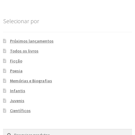
e
n
t
Selecionar por
e
Próximos lançamentos
Todos os livros
Ficção
Poesia
Memórias e Biografias
Infantis
Juvenis
Científicos
Pesquisar
P