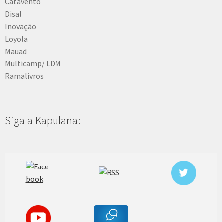
Catavento
Disal
Inovação
Loyola
Mauad
Multicamp/ LDM
Ramalivros
Siga a Kapulana: