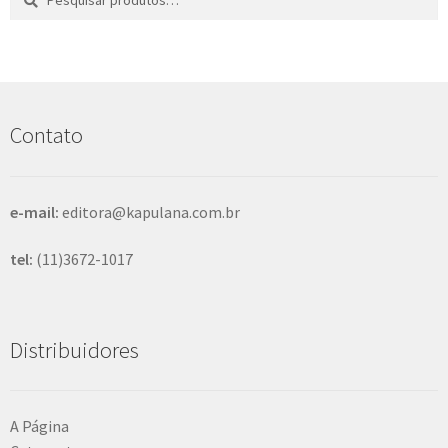
por:
e
s
q
u
i
s
Contato
a
r
e-mail:
editora@kapulana.com.br
tel:
(11)3672-1017
Distribuidores
A Página