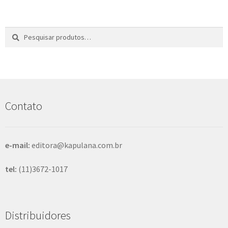
e
n
t
Pesquisar
P
e
por:
e
s
q
u
i
s
Contato
a
r
e-mail:
editora@kapulana.com.br
tel:
(11)3672-1017
Distribuidores