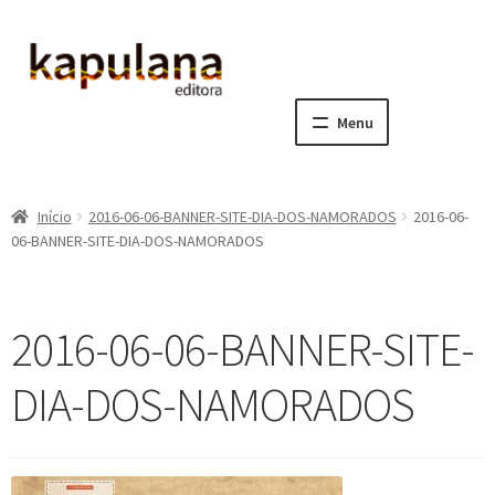
Pular
Pular
para
para
navegação
o
Menu
conteúdo
Home
Início
2016-06-06-BANNER-SITE-DIA-DOS-NAMORADOS
2016-06-
E
A editora
06-BANNER-SITE-DIA-DOS-NAMORADOS
x
p
E
Catálogo
a
x
2016-06-06-BANNER-SITE-
n
p
E
Notícias, Artigos e Eventos
d
a
x
DIA-DOS-NAMORADOS
i
n
p
E
Sala dos Professores
r
d
a
x
m
i
n
p
E
Fale conosco
e
r
d
a
x