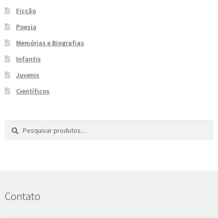
e
n
Ficção
t
Poesia
e
Memórias e Biografias
Infantis
Juvenis
Científicos
Pesquisar
P
por:
e
s
q
u
i
s
Contato
a
r