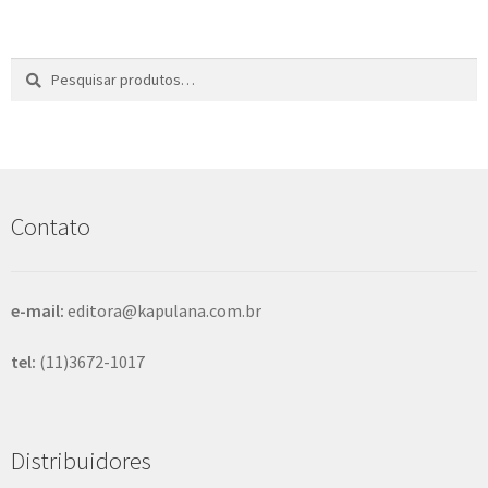
e
n
t
Pesquisar
P
e
por:
e
s
q
u
i
s
Contato
a
r
e-mail:
editora@kapulana.com.br
tel:
(11)3672-1017
Distribuidores