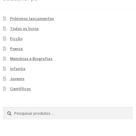
e
n
t
Próximos lançamentos
e
Todos os livros
Ficção
Poesia
Memórias e Biografias
Infantis
Juvenis
Científicos
Pesquisar
P
por:
e
s
q