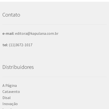
u
i
s
Contato
a
r
e-mail:
editora@kapulana.com.br
tel:
(11)3672-1017
Distribuidores
A Página
Catavento
Disal
Inovação