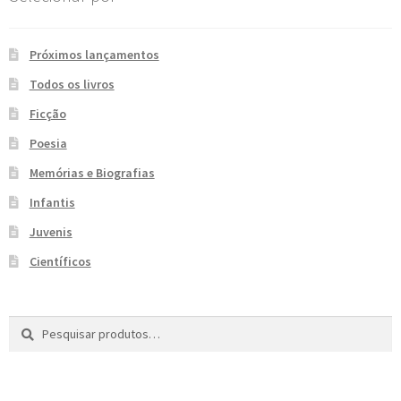
e
n
t
Próximos lançamentos
e
Todos os livros
Ficção
Poesia
Memórias e Biografias
Infantis
Juvenis
Científicos
Pesquisar
P
por:
e
s
q