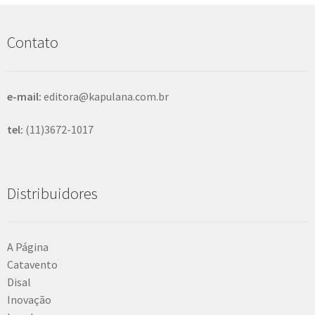
u
i
s
Contato
a
r
e-mail:
editora@kapulana.com.br
tel:
(11)3672-1017
Distribuidores
A Página
Catavento
Disal
Inovação