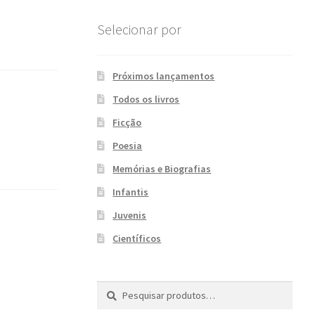
Selecionar por
Próximos lançamentos
Todos os livros
Ficção
Poesia
Memórias e Biografias
Infantis
Juvenis
Científicos
Pesquisar
P
por:
e