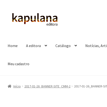
Pular
Pular
para
para
navegação
o
conteúdo
Home
A editora
Catálogo
Notícias, Art
Meu cadastro
Início
2017-01-26_BANNER-SITE_CMM-2
2017-01-26_BANNER-SI