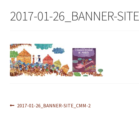
2017-01-26_BANNER-SIT
Navegação
Post
2017-01-26_BANNER-SITE_CMM-2
anterior:
de
Post