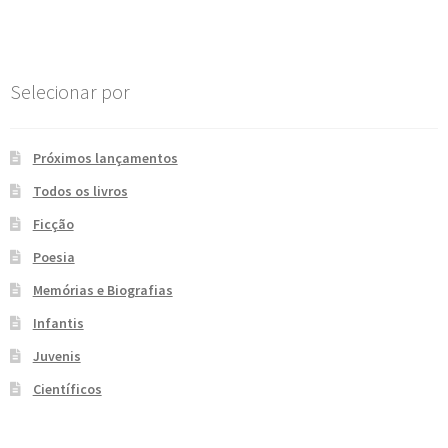
Post
e
n
t
e
Selecionar por
Próximos lançamentos
Todos os livros
Ficção
Poesia
Memórias e Biografias
Infantis
Juvenis
Científicos