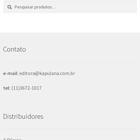
Pesquisar
P
por:
e
s
q
u
i
s
Contato
a
r
e-mail:
editora@kapulana.com.br
tel:
(11)3672-1017
Distribuidores
A Página