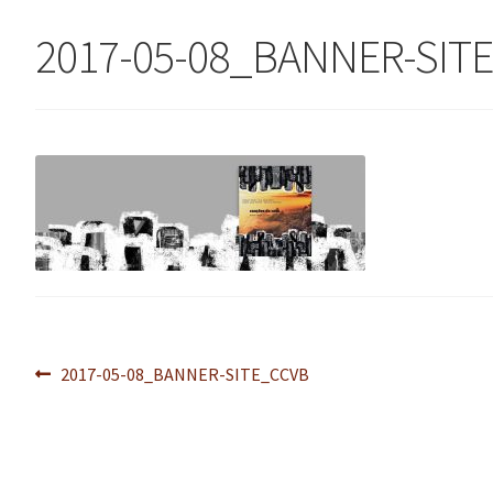
2017-05-08_BANNER-SIT
Navegação
Post
2017-05-08_BANNER-SITE_CCVB
anterior:
de
Post