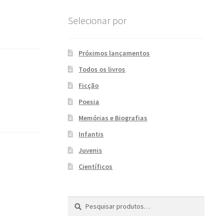
Selecionar por
Próximos lançamentos
Todos os livros
Ficção
Poesia
Memórias e Biografias
Infantis
Juvenis
Científicos
Pesquisar
P
por:
e