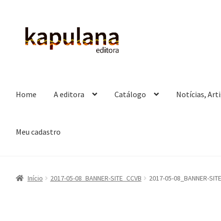
Pular
Pular
para
para
navegação
o
conteúdo
Home
A editora
Catálogo
Notícias, Art
Meu cadastro
Início
2017-05-08_BANNER-SITE_CCVB
2017-05-08_BANNER-SIT