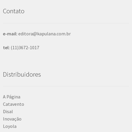
i
s
Contato
a
r
e-mail:
editora@kapulana.com.br
tel:
(11)3672-1017
Distribuidores
A Página
Catavento
Disal
Inovação
Loyola