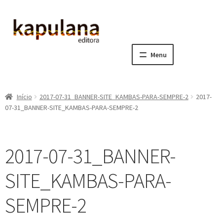
Pular
Pular
para
para
navegação
o
Menu
conteúdo
Home
Início
2017-07-31_BANNER-SITE_KAMBAS-PARA-SEMPRE-2
2017-
E
A editora
07-31_BANNER-SITE_KAMBAS-PARA-SEMPRE-2
x
p
E
Catálogo
a
x
2017-07-31_BANNER-
n
p
E
Notícias, Artigos e Eventos
d
a
x
SITE_KAMBAS-PARA-
i
n
p
E
Sala dos Professores
r
d
a
x
SEMPRE-2
m
i
n
p
E
Fale conosco
e
r
d
a
x