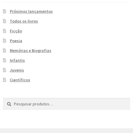
e
n
Próximos lançamentos
t
Todos os livros
e
Ficção
Poesia
Memórias e Biografias
Infantis
Juvenis
Científicos
Pesquisar
P
por:
e
s
q
u