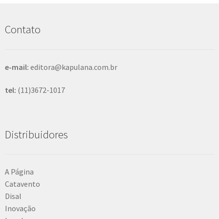
u
i
s
Contato
a
r
e-mail:
editora@kapulana.com.br
tel:
(11)3672-1017
Distribuidores
A Página
Catavento
Disal
Inovação