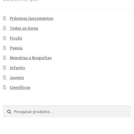
e
n
t
Próximos lançamentos
e
Todos os livros
Ficção
Poesia
Memórias e Biografias
Infantis
Juvenis
Científicos
Pesquisar
P
por:
e
s
q