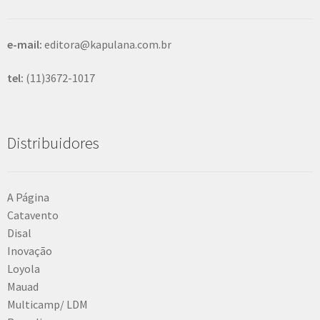
r
e-mail:
editora@kapulana.com.br
tel:
(11)3672-1017
Distribuidores
A Página
Catavento
Disal
Inovação
Loyola
Mauad
Multicamp/ LDM