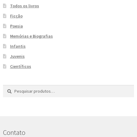
e
Todos os livros
n
t
Ficção
e
Poesia
Memórias e Biografias
Infantis
Juvenis
Científicos
Pesquisar
P
por:
e
s
q
u
i
s
Contato
a