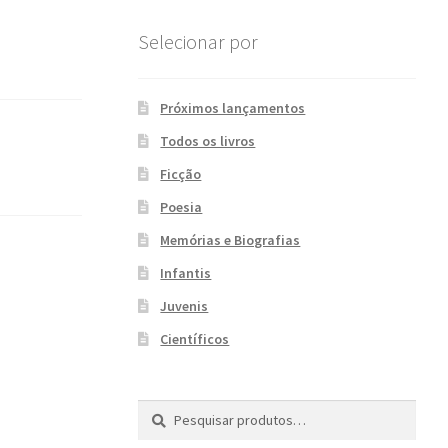
Selecionar por
Próximos lançamentos
Todos os livros
Ficção
Poesia
Memórias e Biografias
Infantis
Juvenis
Científicos
Pesquisar
P
por:
e