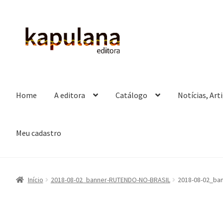
Pular
Pular
para
para
navegação
o
conteúdo
Home
A editora
Catálogo
Notícias, Art
Meu cadastro
Início
2018-08-02_banner-RUTENDO-NO-BRASIL
2018-08-02_ba