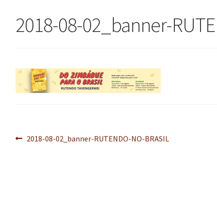
2018-08-02_banner-RUT
Navegação
Post
2018-08-02_banner-RUTENDO-NO-BRASIL
anterior:
de
Post