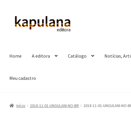
Pular
Pular
para
para
navegação
o
conteúdo
Home
A editora
Catálogo
Notícias, Art
Meu cadastro
Início
2018-11-01-UNGULANI-NO-BR
2018-11-01-UNGULANI-NO-B