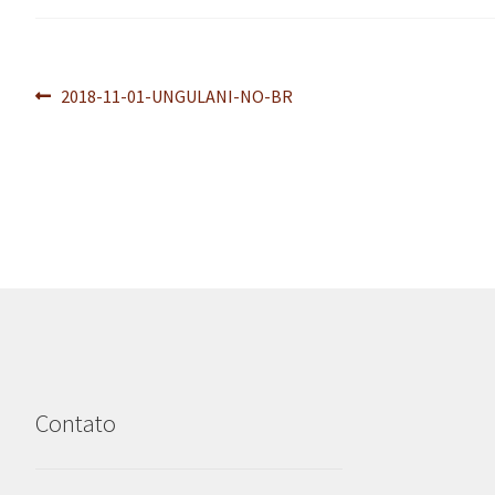
Navegação
Post
2018-11-01-UNGULANI-NO-BR
anterior:
de
Post
Contato