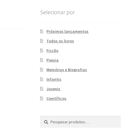
Selecionar por
Próximos lançamentos
Todos os livros
Ficção
Poesia
Memórias e Biografias
Infantis
Juvenis
Científicos
Pesquisar
P
por:
e