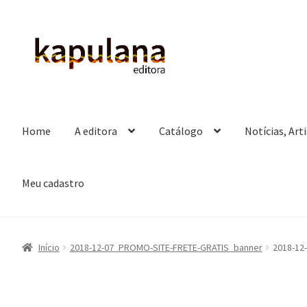
Pular
Pular
para
para
navegação
o
conteúdo
Home
A editora
Catálogo
Notícias, Art
Meu cadastro
Início
2018-12-07_PROMO-SITE-FRETE-GRATIS_banner
2018-12