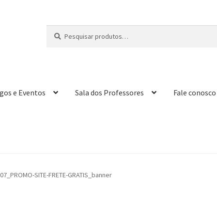
Pesquisar
P
por:
e
s
q
u
i
igos e Eventos
Sala dos Professores
Fale conosco
s
a
r
-07_PROMO-SITE-FRETE-GRATIS_banner