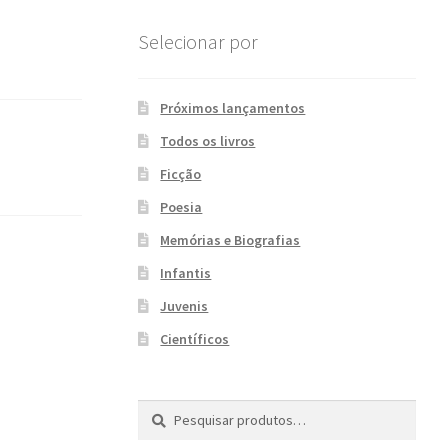
Selecionar por
Próximos lançamentos
Todos os livros
Ficção
Poesia
Memórias e Biografias
Infantis
Juvenis
Científicos
Pesquisar
P
por:
e