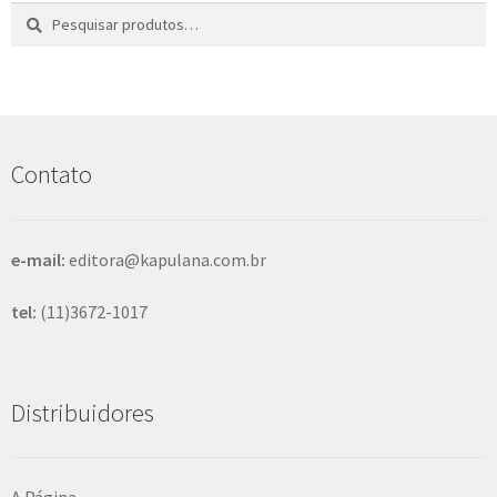
Pesquisar
P
por:
e
s
q
u
i
s
Contato
a
r
e-mail:
editora@kapulana.com.br
tel:
(11)3672-1017
Distribuidores
A Página