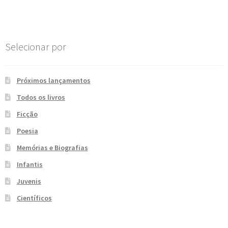
Post
e
n
t
e
Selecionar por
Próximos lançamentos
Todos os livros
Ficção
Poesia
Memórias e Biografias
Infantis
Juvenis
Científicos