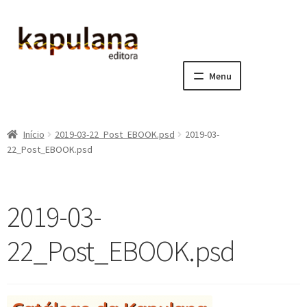
Pular
Pular
para
para
navegação
o
Menu
conteúdo
Home
Início
2019-03-22_Post_EBOOK.psd
2019-03-
E
A editora
22_Post_EBOOK.psd
x
p
E
Catálogo
a
x
2019-03-
n
p
E
Notícias, Artigos e Eventos
d
a
x
22_Post_EBOOK.psd
i
n
p
E
Sala dos Professores
r
d
a
x
m
i
n
p
E
Fale conosco
e
r
d
a
x